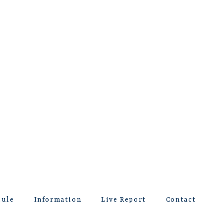
dule
Information
Live Report
Contact