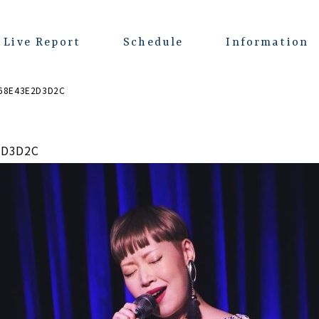
Live Report
Schedule
Information
-68E43E2D3D2C
2D3D2C