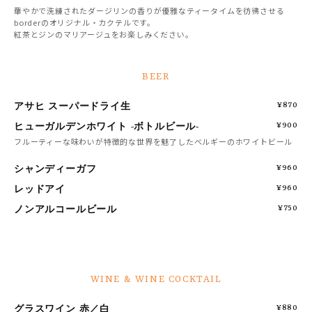
華やかで洗練されたダージリンの香りが優雅なティータイムを彷彿させる
borderのオリジナル・カクテルです。
紅茶とジンのマリアージュをお楽しみください。
BEER
アサヒ スーパードライ生
¥870
ヒューガルデンホワイト -ボトルビール-
¥900
フルーティーな味わいが特徴的な世界を魅了したベルギーのホワイトビール
シャンディーガフ
¥960
レッドアイ
¥960
ノンアルコールビール
¥750
WINE & WINE COCKTAIL
グラスワイン 赤／白
¥880