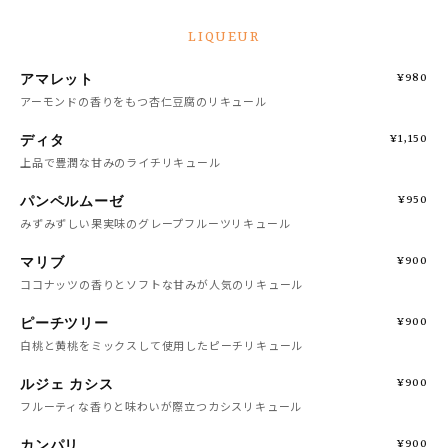
LIQUEUR
アマレット
¥980
アーモンドの香りをもつ杏仁豆腐のリキュール
ディタ
¥1,150
上品で豊潤な甘みのライチリキュール
パンペルムーゼ
¥950
みずみずしい果実味のグレープフルーツリキュール
マリブ
¥900
ココナッツの香りとソフトな甘みが人気のリキュール
ピーチツリー
¥900
白桃と黄桃をミックスして使用したピーチリキュール
ルジェ カシス
¥900
フルーティな香りと味わいが際立つカシスリキュール
カンパリ
¥900