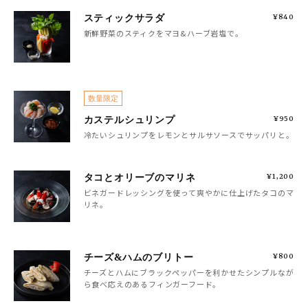
スティックサラダ
¥840
新鮮野菜のスティクをマヨ&ハーブ岩塩で。
数量限定
カステルシュリンプ
¥950
冷たいシュリンプをレモンとサルサソースでサッパリと。
タコとオリーブのマリネ
¥1,200
ビネガードレッシングを使って爽やかに仕上げたタコのマ
リネ。
チーズ&ハムのブリトー
¥800
チーズとハムにブラックペッパーを利かせたシンプルなが
ら食べ応えのあるフィンガーフード。