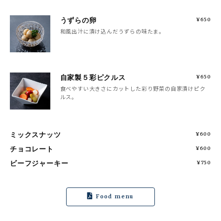
うずらの卵
¥650
和風出汁に漬け込んだうずらの味たま。
自家製５彩ピクルス
¥650
食べやすい大きさにカットした彩り野菜の自家漬けピク
ルス。
ミックスナッツ
¥600
チョコレート
¥600
ビーフジャーキー
¥750
Food menu