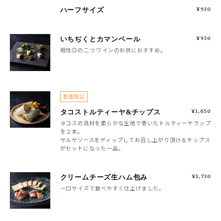
ハーフサイズ
¥930
いちぢくとカマンベール
¥930
相性◎の二つ ワインのお供におすすめ。
数量限定
タコストルティーヤ&チップス
¥1,650
タコスの具材を柔らかな生地で巻いたトルティーヤラップ
を２本。
サルサソースをディップしてお召し上がり頂けるチップス
がセットになった一品。
クリームチーズ生ハム包み
¥1,730
一口サイズで食べやすく仕上げました。