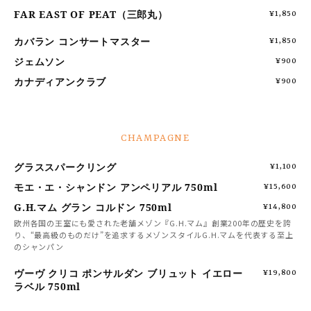
FAR EAST OF PEAT（三郎丸）
¥1,850
カバラン コンサートマスター
¥1,850
ジェムソン
¥900
カナディアンクラブ
¥900
CHAMPAGNE
グラススパークリング
¥1,100
モエ・エ・シャンドン アンペリアル 750ml
¥15,600
G.H.マム グラン コルドン 750ml
¥14,800
欧州各国の王室にも愛された老舗メゾン『G.H.マム』創業200年の歴史を誇
り、“最高級のものだけ”を追求するメゾンスタイルG.H.マムを代表する至上
のシャンパン
ヴーヴ クリコ ポンサルダン ブリュット イエロー
¥19,800
ラベル 750ml