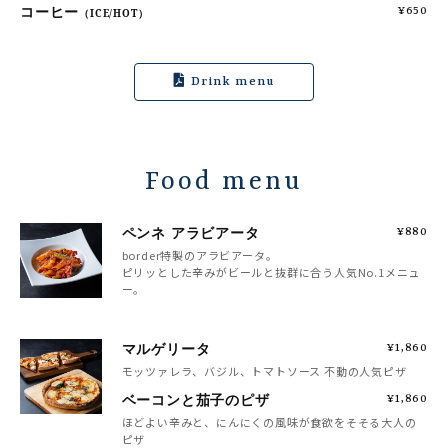
コーヒー
¥650
（ICE/HOT）
Drink menu
Food menu
ペンネ アラビアータ
¥880
border特製のアラビアータ。
ピリッとした辛みがビールと抜群に合う人気No.1メニュ
ー。
マルゲリータ
¥1,860
モッツァレラ、バジル、トマトソース 不動の人気ピザ
ベーコンと茄子のピザ
¥1,860
ほどよい辛みと、にんにくの風味が食欲をそそる大人の
ピザ