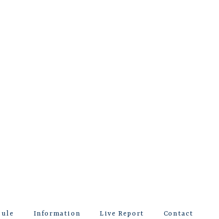
dule
Information
Live Report
Contact