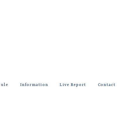
dule
Information
Live Report
Contact