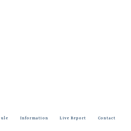
dule
Information
Live Report
Contact