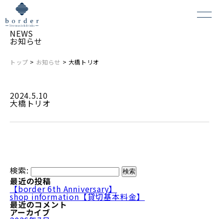
NEWS
お知らせ
トップ
>
お知らせ
> 大橋トリオ
よくある質問
2024.5.10
会場レンタルについて
大橋トリオ
検索:
最近の投稿
【border 6th Anniversary】
shop information【貸切基本料金】
最近のコメント
アーカイブ