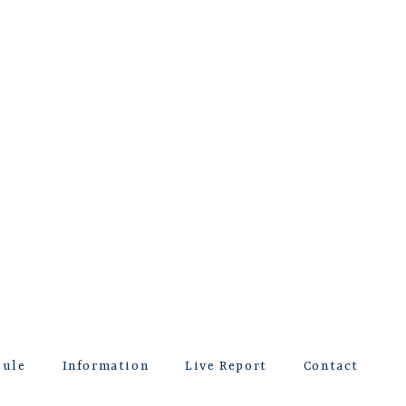
dule
Information
Live Report
Contact