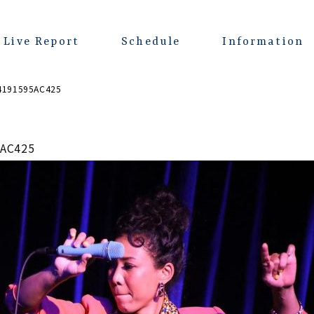
Live Report
Schedule
Information
4191595AC425
5AC425