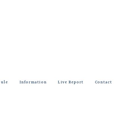
dule
Information
Live Report
Contact