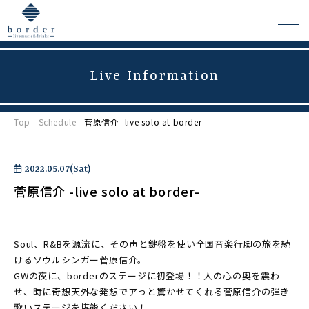
Live Information
よくある質問
Top
-
Schedule
- 菅原信介 -live solo at border-
会場レンタルについて
2022.05.07(Sat)
菅原信介 -live solo at border-
Soul、R&Bを源流に、その声と鍵盤を使い全国音楽行脚の旅を続
けるソウルシンガー菅原信介。
GWの夜に、borderのステージに初登場！！人の心の奥を震わ
せ、時に奇想天外な発想でアっと驚かせてくれる菅原信介の弾き
歌いステージを堪能ください！