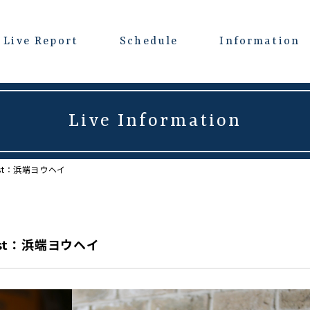
Live Report
Schedule
Information
Live Information
Guest：浜端ヨウヘイ
Guest：浜端ヨウヘイ