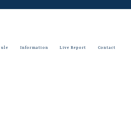
dule
Information
Live Report
Contact