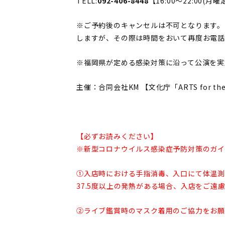
TELL:
092-406-8448
【16:00〜22:00(月
※ご予約後のキャンセルは不可となります。
しますが、その際は時間をおいて再度お電話
※福岡県が定める感染対策に沿って公演を実
主催：合同会社KM 【文化庁「ARTS for the
【必ずお読みください】
※新型コロナウイルス感染症予防対策のガイ
①入店時における手指消毒、入口にて体温測
37.5度以上の発熱がある場合、入店をご遠
②ライブ鑑賞時のマスク着用のご協力をお願