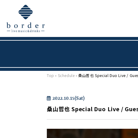
Top
-
Schedule
- 桑山哲也 Special Duo Live / 
2022.10.15(Sat)
桑山哲也 Special Duo Live / 