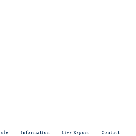
dule
Information
Live Report
Contact