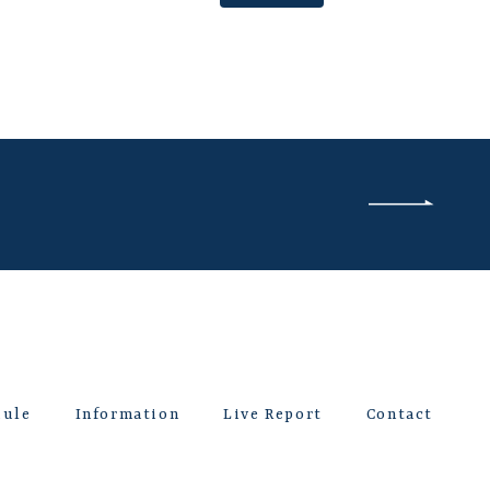
dule
Information
Live Report
Contact