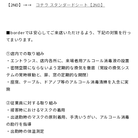
【2ND】→→
コチラ スタンダードシート【2ND】
■borderでは安心してご来店いただけるよう、下記の対策を行っ
てまいります。
①店内での取り組み
・エントランス、店内各所に、来場者用アルコール消毒液の設置
・密閉空間にならないよう定期的な換気を徹底（常設の換気シス
テムの常時稼動と、扉、窓の定期的な開閉）
・座席、テーブル、ドアノブ等のアルコール消毒清掃を入念に実
施
②従業員に対する取り組み
・接客時におけるマスクの着用
・出退勤時のマスクの原則着用、手洗いうがい、アルコール消毒
の励行を指導
・出勤時の体温測定