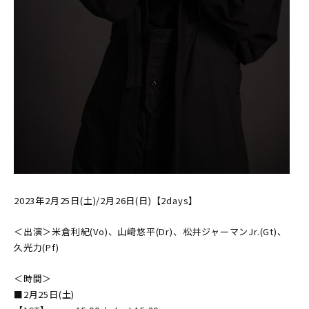
2023年2月25日(土)/2月26日(日)【2days】
＜出演＞米倉利紀(Vo)、山﨑悠平(Dr)、松井ジャーマンJr.(Gt)、
久光力(Pf)
＜時間＞
■2月25日(土)