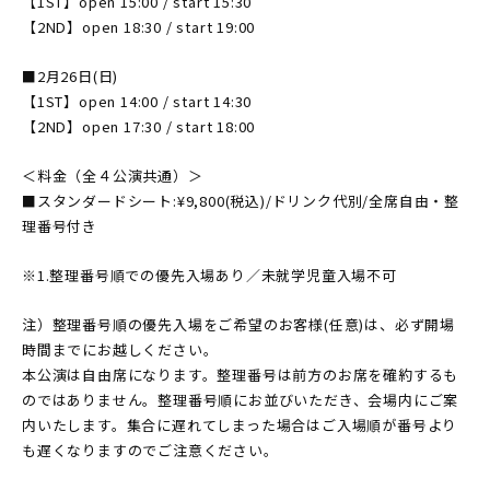
【1ST】open 15:00 / start 15:30
【2ND】open 18:30 / start 19:00
■2月26日(日)
【1ST】open 14:00 / start 14:30
【2ND】open 17:30 / start 18:00
＜料金（全４公演共通）＞
■スタンダードシート:¥9,800(税込)/ドリンク代別/全席自由・整
理番号付き
※1.整理番号順での優先入場あり／未就学児童入場不可
注）整理番号順の優先入場をご希望のお客様(任意)は、必ず開場
時間までにお越しください。
本公演は自由席になります。整理番号は前方のお席を確約するも
のではありません。整理番号順にお並びいただき、会場内にご案
内いたします。集合に遅れてしまった場合はご入場順が番号より
も遅くなりますのでご注意ください。