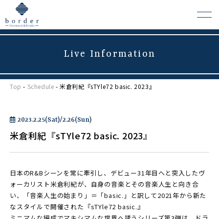
Live Information
よくある質問
Top
-
Schedule
- 米倉利紀『sTYle72 basic. 2023』
会場レンタルについて
2023.2.25(Sat)/2.26(Sun)
米倉利紀『sTYle72 basic. 2023』
日本のR&Bシーンを常に牽引し、デビュー31年目へと突入したヴ
ォーカリスト米倉利紀が、自身の音楽とその音楽人生と向き合
い、「音楽人生の始まり」＝「basic.」と訳して2021年から新た
なスタイルで開催された『sTYle72 basic.』
ミニマムな編成でマキシマムな世界へ誘うシリーズ第3弾は、ドラ