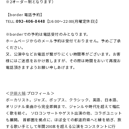
※2オーダー制となります）
【border 電話予約】
TELL:
092-406-8448
【16:00〜22:00(月曜定休日)】
※borderでの予約は電話受付のみとなります。
ホームページからのメール予約は受付ておりません。予めご了承
ください。
又、公演中などお電話が繋がりにくい時間帯がございます。お客
様にはご迷惑をおかけ致しますが、その際は時間をおいて再度お
電話頂きますようお願い申しあげます。
＜
伊藤大輔
:プロフィール＞
ボーカリスト。ジャズ、ポップス、クラシック、英語、日本語、
オリジナル楽曲から完全即興まで、ジャンルや時代を超えて幅広
く歌を紡ぐ。 ソロコンサートやゲスト出演の他、コラボユニット
も展開。 首都圏を拠点に、ほぼ全ての都道府県へと縁を紡ぎ、旅
する歌い手として年間200本を超える公演をコンスタントに行