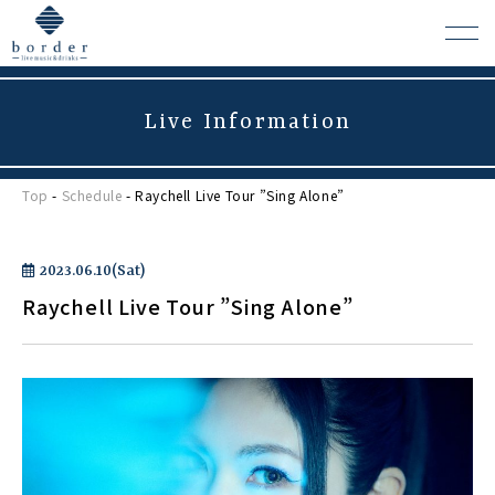
Live Information
よくある質問
Top
-
Schedule
- Raychell Live Tour ”Sing Alone”
会場レンタルについて
2023.06.10(Sat)
Raychell Live Tour ”Sing Alone”