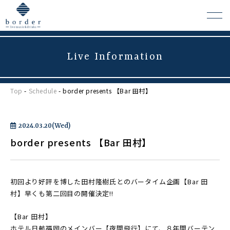
Live Information
よくある質問
Top
-
Schedule
- border presents 【Bar 田村】
会場レンタルについて
2024.03.20(Wed)
border presents 【Bar 田村】
初回より好評を博した田村隆樹氏とのバータイム企画【Bar 田
村】早くも第二回目の開催決定!!
【Bar 田村】
ホテル日航福岡のメインバー【夜間飛行】にて、８年間バーテン