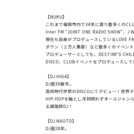
【NUKU】
これまで福岡市内で34年に渡り数多くのCL
Inter FM “JOINT ONE RADIO S
現在も自身がプロデュースしているLOVE FM 
ダウン（２万人集客）など数多くのイベン
プロデューサーとしても、DESTINY’S C
DISCO、CLUBイベントをプロデュースし
【DJ HIGA】
DJ歴30数年。
高校時代学祭のDISCOにてデビュー！世界チャン
HIP-HOPを軸とし洋邦問わずオールジャ
る調理師DJ！
【DJ NAOTO】
DJ歴28年。