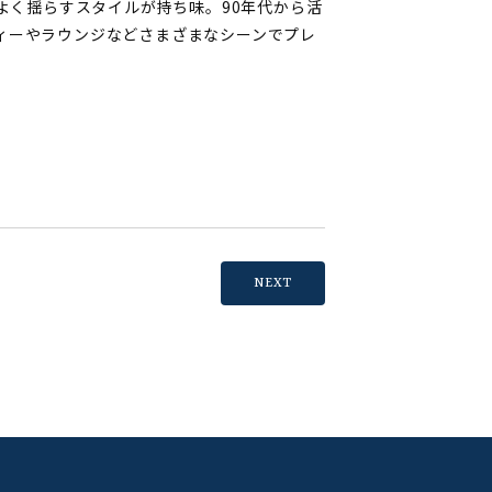
よく揺らすスタイルが持ち味。90年代から活
ィーやラウンジなどさまざまなシーンでプレ
NEXT