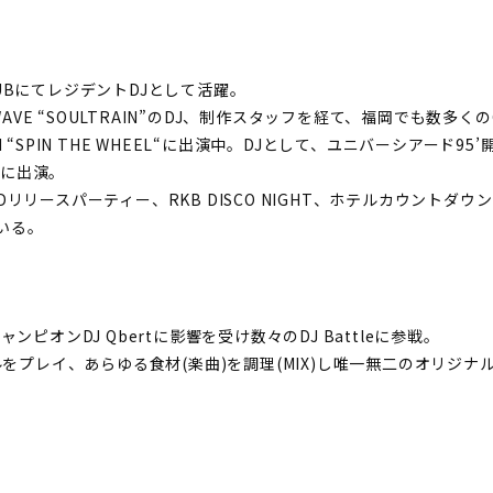
UBにてレジデントDJとして活躍。
HOW”、J WAVE “SOULTRAIN”のDJ、制作スタッフを経て、福岡でも
“SPIN THE WHEEL“に出演中。DJとして、ユニバーシアード95’
トに出演。
HILDリリースパーティー、RKB DISCO NIGHT、ホテルカウン
ている。
ピオンDJ Qbertに影響を受け数々のDJ Battleに参戦。
ンルをプレイ、あらゆる食材(楽曲)を調理(MIX)し唯一無二のオリジ