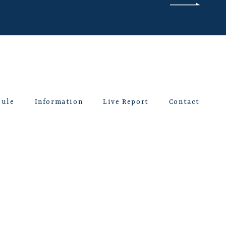
dule
Information
Live Report
Contact