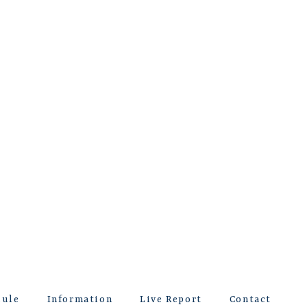
dule
Information
Live Report
Contact