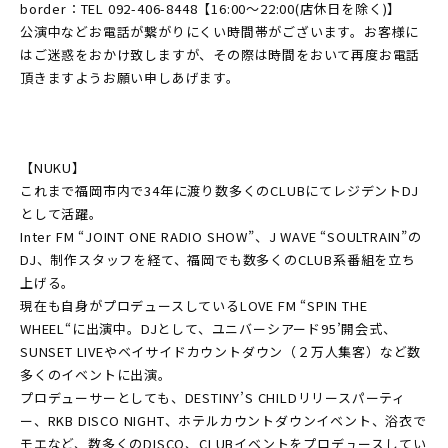
border：TEL 092-406-8448【16:00〜22:00(店休日を除く)】
公演中などお電話が繋がりにくい時間帯がございます。お客様に
はご迷惑をおかけ致しますが、その際は時間をおいて再度お電話
頂きますようお願い申しあげます。
【NUKU】
これまで福岡市内で34年に渡り数多くのCLUBにてレジデントDJ
として活躍。
Inter FM “JOINT ONE RADIO SHOW”、J WAVE “SOULTRAIN”の
DJ、制作スタッフを経て、福岡でも数多くのCLUB系番組を立ち
上げる。
現在も自身がプロデュースしているLOVE FM “SPIN THE
WHEEL“に出演中。DJとして、ユニバーシアード95’開会式、
SUNSET LIVEやベイサイドカウントダウン（２万人集客）など数
多くのイベントに出演。
プロデューサーとしても、DESTINY’S CHILDリリースパーティ
ー、RKB DISCO NIGHT、ホテルカウントダウンイベント、浴衣で
モエなど、数多くのDISCO、CLUBイベントをプロデュースしてい