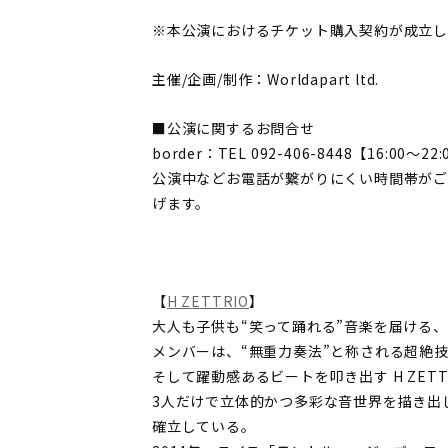
※本公演におけるチケット購入契約が成立
主催/企画/制作：Worldapart ltd.
■公演に関するお問合せ
border：TEL 092-406-8448【16:00〜
公演中などお電話が繋がりにくい時間帯がご
げます。
【
H ZETTRIO
】
大人も子供も“笑って踊れる”音楽を届ける、日
メンバーは、“無重力奏法”と称される超絶技巧ピ
そして躍動感あるビートを叩き出す H ZET
3人だけで立体的かつ多彩な音世界を描き出
確立している。