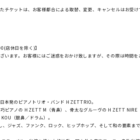
したチケットは、お客様都合による取替、変更、キャンセルはお受け
22:00(店休日を除く)】
ざいます。お客様にはご迷惑をおかけ致しますが、その際は時間を
本発のピアノトリオ・バンド H ZETTRIO。
アノの H ZETT M（青鼻）、骨太なグルーヴの H ZETT NIR
T KOU（銀鼻／ドラム）。
し、ジャズ、ファンク、ロック、ヒップホップ、そして和の要素ま