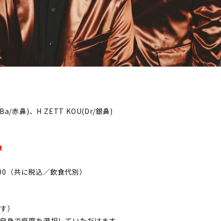
Ba/赤鼻)、H ZETT KOU(Dr/銀鼻)
t
t
8,500（共に税込／飲食代別）
ます）
自身で座席を選択していただけます。