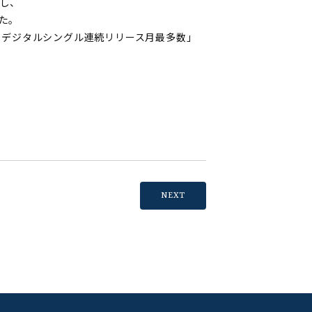
演し、
めた。
によるデジタルシングル連続リリース月最多数」
。
NEXT