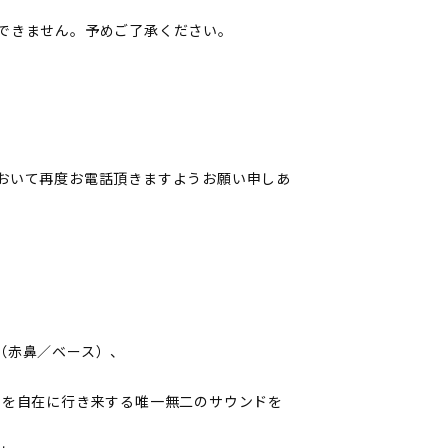
できません。予めご了承ください。
おいて再度お電話頂きますようお願い申しあ
E（赤鼻／ベース）、
でを自在に行き来する唯一無二のサウンドを