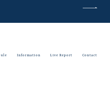
dule
Information
Live Report
Contact