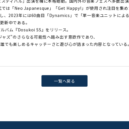
フェスティバル」出演を機に本格始動。国内外の音楽フェスへ多数出
「Neo Japanesque」「Get Happy!」が使用され注目を集
続し、2023年には60曲目「Dynamics」で「単一音楽ユニット
を更新中である。
バム『Dosukoi SS』をリリース。
ジャズ”のさらなる可能性へ踏み出す意欲作であり、
誰でも楽しめるキャッチーさと遊び心が詰まった内容となっている
一覧へ戻る