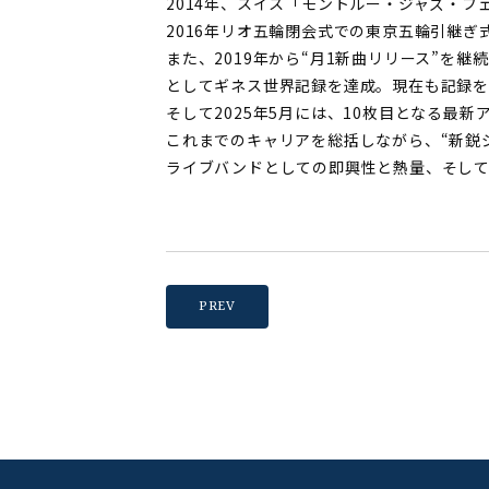
2014年、スイス「モントルー・ジャズ・
2016年リオ五輪閉会式での東京五輪引継ぎ式では
また、2019年から“月1新曲リリース”を継
としてギネス世界記録を達成。現在も記録
そして2025年5月には、10枚目となる最新アル
これまでのキャリアを総括しながら、“新鋭
ライブバンドとしての即興性と熱量、そして
PREV