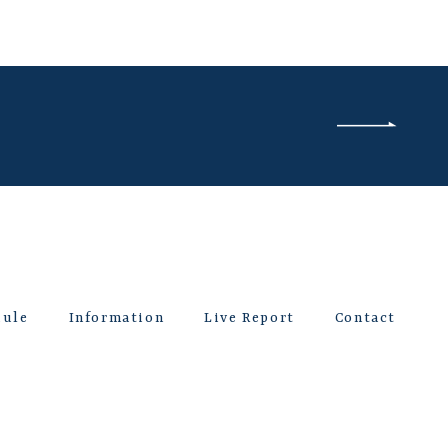
dule
Information
Live Report
Contact