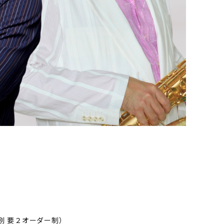
別 要２オーダー制）