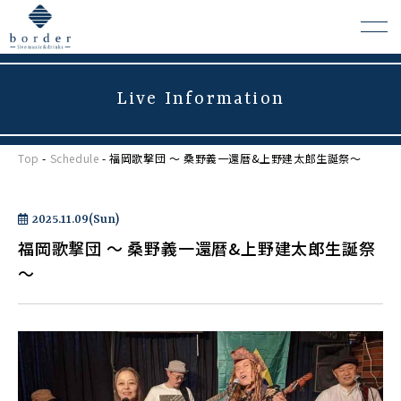
Live Information
よくある質問
Top
-
Schedule
- 福岡歌撃団 ～ 桑野義一還暦&上野建太郎生誕祭～
会場レンタルについて
2025.11.09(Sun)
福岡歌撃団 ～ 桑野義一還暦&上野建太郎生誕祭
～