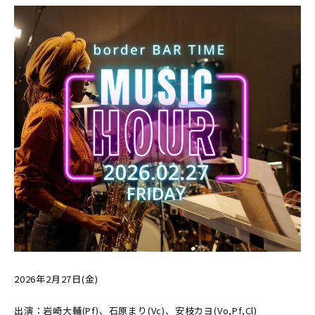
2026年2月27日(金)
出演：岩崎大輔(Pf)、石原まり(Vc)、安枝カヨ(Vo,Pf,Cl)