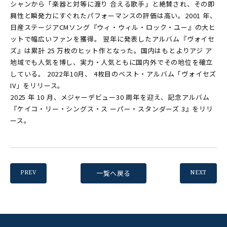
シャンから「楽器と対等に渡り 合える歌手」と絶賛され、その即
興性と瞬発力にすぐれたパフォーマンスの評価は高い。2001 年、
日産ステージアCMソング『ウィ・ウィル・ロック・ユー』の大ヒ
ットで幅広いファンを獲得。 翌年に発表したアルバム『ヴォイセ
ズ』は累計 25 万枚のヒット作となった。国内はもとよりアジ ア
地域でも人気を博し、実力・人気ともに国内外でその地位を確立
している。 2022年10月、 4枚目のベスト・アルバム「ヴォイセズ
IV」をリリース。
2025 年 10 月、メジャーデビュー30 周年を迎え、記念アルバム
『ケイコ・リー・シングス・ス ーパー・スタンダーズ 3』をリリ
ース。
一覧へ戻る
PREV
NEXT