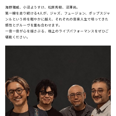
海野雅威、小沼ようすけ、松原秀樹、沼澤尚。
第一線を走り続ける4人が、ジャズ、フュージョン、ポップス――ジャ
ンルという枠を軽やかに越え、それぞれの音楽人生で培ってきた
感性とグルーヴを重ね合わせます。
一音一音が心を揺さぶる、極上のライブパフォーマンスをぜひご
堪能ください。