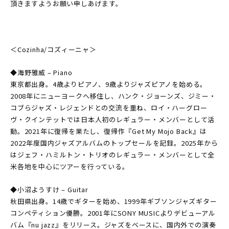
頂きますようお願い申しあげます。
＜Cozinha/コズィーニャ＞
◆海野雅威 – Piano
東京都出身。4歳よりピアノ、9歳よりジャズピアノを始める。
2008年にニューヨークへ移住し、ハンク・ジョーンズ、ジミー・
コブらジャズ・レジェンドとの交流を重ね、ロイ・ハーグロー
ヴ・クインテットでは日本人初のレギュラー・メンバーとして活
動。2021年に復帰を果たし、復帰作『Get My Mojo Back』は
2022年度国内ジャズアルバムのトップセールを記録。2025年から
はジェフ・ハミルトン・トリオのレギュラー・メンバーとして全
米各地を中心にツアーを行っている。
◆小沼ようすけ – Guitar
秋田県出身。14歳でギターを始め、1999年ギブソンジャズギター
コンペティション優勝。2001年にSONY MUSICよりデビューアル
バム『nu jazz』をリリース。ジャズをベースに、国内外での演奏