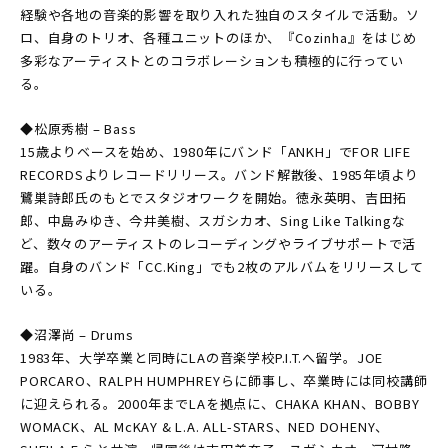
経験や各地の音楽的影響を取り入れた独自のスタイルで活動。ソ
ロ、自身のトリオ、各種ユニットのほか、『Cozinha』をはじめ
多彩なアーティストとのコラボレーションも積極的に行ってい
る。
◆松原秀樹 – Bass
15歳よりベースを始め、1980年にバンド「ANKH」でFOR LIFE
RECORDSよりレコードリリース。バンド解散後、1985年頃より
鷺巣詩郎氏のもとでスタジオワークを開始。徳永英明、吉田拓
郎、中島みゆき、今井美樹、スガシカオ、Sing Like Talkingな
ど、数々のアーティストのレコーディングやライブサポートで活
躍。自身のバンド「CC.King」でも2枚のアルバムをリリースして
いる。
◆沼澤尚 – Drums
1983年、大学卒業と同時にLAの音楽学校P.I.T.へ留学。JOE
PORCARO、RALPH HUMPHREYらに師事し、卒業時には同校講師
に迎えられる。2000年までLAを拠点に、CHAKA KHAN、BOBBY
WOMACK、AL McKAY & L.A. ALL-STARS、NED DOHENY、