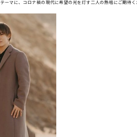
をテーマに、コロナ禍の現代に希望の光を灯す二人の熱唱にご期待く