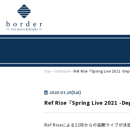
Top
-
Schedule
- Ref Rise『Spring Live 2021 -Dep
2020.03.20(Sat)
Ref Rise『Spring Live 2021 -D
Ref Riseによる12月からの延期ライブが決