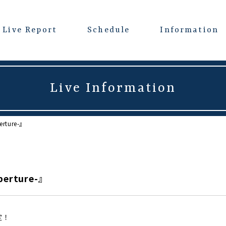
Live Report
Schedule
Information
Live Information
erture-』
eperture-』
定！