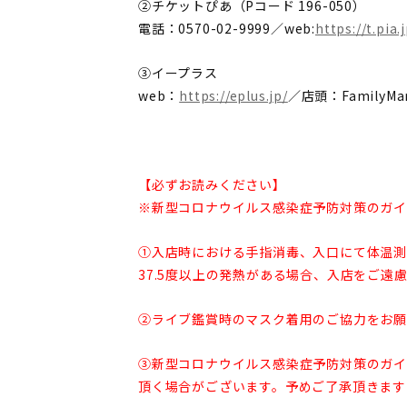
②チケットぴあ（Pコード 196-050）
電話：0570-02-9999／web:
https://t.pia.
③イープラス
web：
https://eplus.jp/
／店頭：FamilyMa
【必ずお読みください】
※新型コロナウイルス感染症予防対策のガイ
①入店時における手指消毒、入口にて体温測
37.5度以上の発熱がある場合、入店をご遠
②ライブ鑑賞時のマスク着用のご協力をお願
③新型コロナウイルス感染症予防対策のガイ
頂く場合がございます。予めご了承頂きます