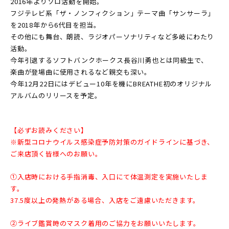
2016年よりソロ活動を開始。
フジテレビ系「ザ・ノンフィクション」テーマ曲「サンサーラ」
を2018年から6代目を担当。
その他にも舞台、朗読、ラジオパーソナリティなど多岐にわたり
活動。
今年引退するソフトバンクホークス長谷川勇也とは同級生で、
楽曲が登場曲に使用されるなど親交も深い。
今年12月22日にはデビュー10年を機にBREATHE初のオリジナル
アルバムのリリースを予定。
【必ずお読みください】
※新型コロナウイルス感染症予防対策のガイドラインに基づき、
ご来店頂く皆様へのお願い。
①入店時における手指消毒、入口にて体温測定を実施いたしま
す。
37.5度以上の発熱がある場合、入店をご遠慮いただきます。
②ライブ鑑賞時のマスク着用のご協力をお願いいたします。