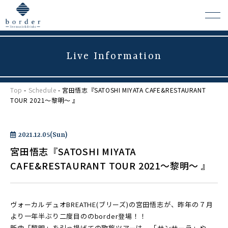
Live Information
よくある質問
Top
-
Schedule
- 宮田悟志『SATOSHI MIYATA CAFE&RESTAURANT
会場レンタルについて
TOUR 2021〜黎明〜 』
2021.12.05(Sun)
宮田悟志『SATOSHI MIYATA
CAFE&RESTAURANT TOUR 2021〜黎明〜 』
ヴォーカルデュオBREATHE(ブリーズ)の宮田悟志が、昨年の７月
より一年半ぶり二度目ののborder登場！！
新曲「黎明」を引っ提げての歌旅ツアーは、「サンサーラ」や