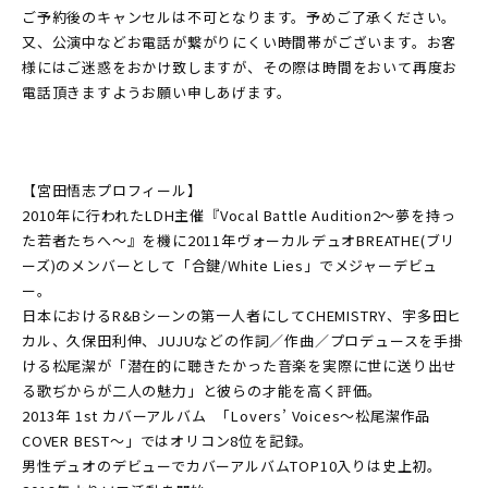
ご予約後のキャンセルは不可となります。予めご了承ください。
又、公演中などお電話が繋がりにくい時間帯がございます。お客
様にはご迷惑をおかけ致しますが、その際は時間をおいて再度お
電話頂きますようお願い申しあげます。
【宮田悟志プロフィール】
2010年に行われたLDH主催『Vocal Battle Audition2～夢を持っ
た若者たちへ～』を機に2011年ヴォーカルデュオBREATHE(ブリ
ーズ)のメンバーとして「合鍵/White Lies」でメジャーデビュ
ー。
日本におけるR&Bシーンの第一人者にしてCHEMISTRY、宇多田ヒ
カル、久保田利伸、JUJUなどの作詞／作曲／プロデュースを手掛
ける松尾潔が「潜在的に聴きたかった音楽を実際に世に送り出せ
る歌ぢからが二人の魅力」と彼らの才能を高く評価。
2013年 1st カバーアルバム 「Lovers’ Voices～松尾潔作品
COVER BEST～」ではオリコン8位を記録。
男性デュオのデビューでカバーアルバムTOP10入りは史上初。