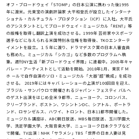
オフ・ブロードウェイ「STOMP」の日本公演に携わった後1995
年に渡米。元東宝の演劇評論家 大平和登氏が設立したインターナ
ショナル・カルチュラル・プロダクション（ICP）に入社。大平氏
のアシスタントとしてブロードウェイ・ミュージカル「RENT」等
の版権を取得し翻訳上演を成功させる。1999年 芸術家やスポーツ
選手などに与えられる米国特別永住権を取得後、TKOエンターテ
イメントを設立。１５年に渡り、ドラマデスク賞の日本人審査員
も務めた。ミュージカル「シカゴ」など多数のプログラムへ執
筆。週刊NY生活「新ブロードウェイ界隈」に連載中。2005年キャ
バレー・アーティストとして活動を開始。2018年1月、東京ＦＭ
ホ ールで自作自演のソロ・ミュージカル「大器″超″晩成」を成功
させる。 2019年にはキャバ レーショーの上演が100回目を迎え、
ブラジル・サンパウロで開催されるジャパン・フェスティ バルへ
のゲスト出演をはじめ全米９都市、ニューヨーク、コロンバス、
クリーブランド、ボストン、ワシントンDC、シアトル、ポートラ
ンド、ロサンゼルス、ハワイ、トロント、日本11都市開催した。
ミュージカル講座は、ABC朝日放送、MBS毎日放送、玉川学園大
学、洗足学園大学、大阪音楽大学、ニューヨーク日本クラブなど
で開催。TV出演：NHK「サラメシ」TBS「世界の日本人妻は見