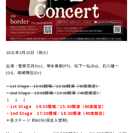
2021年2月23日（祝火）
出演：菅原花月(Vo)、塚本美樹(Pf)、松下一弘(Ba)、石川雄一
(Gt)、尾崎賢伍(Dr)
・1st Stage 15:00開場／16:00開演（40席限定）
・2nd Stage 18:00開場／19:00開演（40席限定）
↓ ↓ ↓
・1st Stage 14:30開場／15:30開演（40席限定）
・2nd Stage 17:30開場／18:30開演（40席限定）
＊各ステージ 約60分(完全入替制)