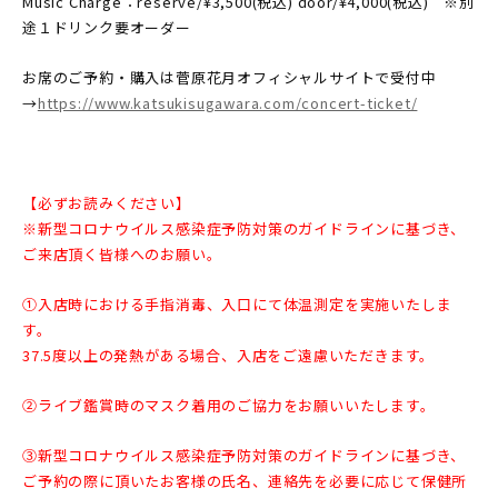
Music Charge：reserve/¥3,500(税込) door/¥4,000(税込) ※別
途１ドリンク要オーダー
お席のご予約・購入は菅原花月オフィシャルサイトで受付中
→
https://www.katsukisugawara.com/concert-ticket/
【必ずお読みください】
※新型コロナウイルス感染症予防対策のガイドラインに基づき、
ご来店頂く皆様へのお願い。
①入店時における手指消毒、入口にて体温測定を実施いたしま
す。
37.5度以上の発熱がある場合、入店をご遠慮いただきます。
②ライブ鑑賞時のマスク着用のご協力をお願いいたします。
③新型コロナウイルス感染症予防対策のガイドラインに基づき、
ご予約の際に頂いたお客様の氏名、連絡先を必要に応じて保健所