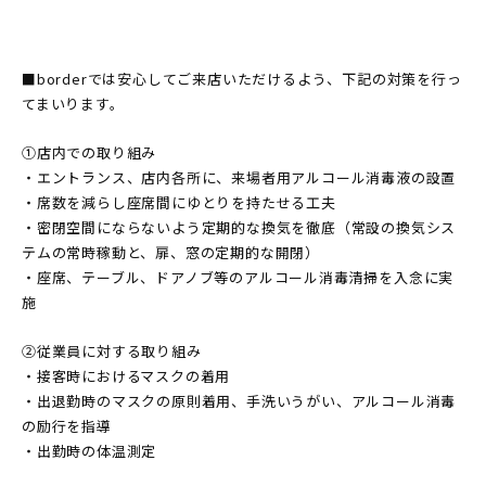
■borderでは安心してご来店いただけるよう、下記の対策を行っ
てまいります。
①店内での取り組み
・エントランス、店内各所に、来場者用アルコール消毒液の設置
・席数を減らし座席間にゆとりを持たせる工夫
・密閉空間にならないよう定期的な換気を徹底（常設の換気シス
テムの常時稼動と、扉、窓の定期的な開閉）
・座席、テーブル、ドアノブ等のアルコール消毒清掃を入念に実
施
②従業員に対する取り組み
・接客時におけるマスクの着用
・出退勤時のマスクの原則着用、手洗いうがい、アルコール消毒
の励行を指導
・出勤時の体温測定